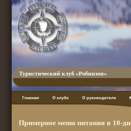
Туристический клуб «Робинзон»
Главная
О клубе
О руководителе
Примерное меню питания в 10-д