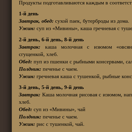
Продукты подготавливаются каждым в соответс
1-й день
Завтрак, обед:
сухой паек, бутерброды из дома.
Ужин:
суп из «Мивины», каша гречневая с туше
2-й день, 6-й день, 8-й день
Завтрак:
каша молочная с изюмом «овсянк
сгущенкой, хлеб.
Обед:
пуп из пшенки с рыбными консервами, сал
Полдник:
печенье с чаем.
Ужин:
гречневая каша с тушенкой, рыбные конс
3-й день, 5-й день, 9-й день
Завтрак:
Каша молочная рисовая с изюмом, нап
хлеб.
Обед:
суп из «Мивины», чай
Полдник:
печенье с чаем.
Ужин:
рис с тушенкой, чай.