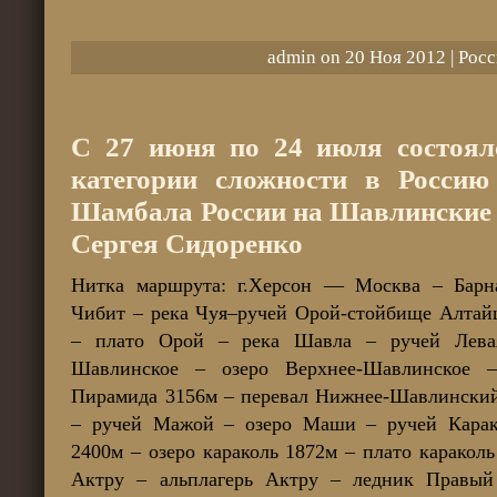
admin on 20 Ноя 2012 |
Росс
C 27 июня по 24 июля состоял
категории сложности в Росси
Шамбала России на Шавлинские 
Сергея Сидоренко
Нитка маршрута: г.Херсон — Москва – Барна
Чибит – река Чуя–ручей Орой-стойбище Алтайц
– плато Орой – река Шавла – ручей Лева
Шавлинское – озеро Верхнее-Шавлинское 
Пирамида 3156м – перевал Нижнее-Шавлински
– ручей Мажой – озеро Маши – ручей Карак
2400м – озеро караколь 1872м – плато каракол
Актру – альплагерь Актру – ледник Правый