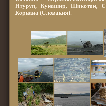
Итуруп, Кунашир, Шикотан, С
Корнана (Словакия).