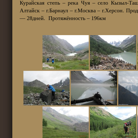
Курайская степь – река Чуя – село Кызыл-Та
Алтайск – г.Барнаул – г.Москва – г.Херсон. Пр
— 28дней. Протяжённость – 196км