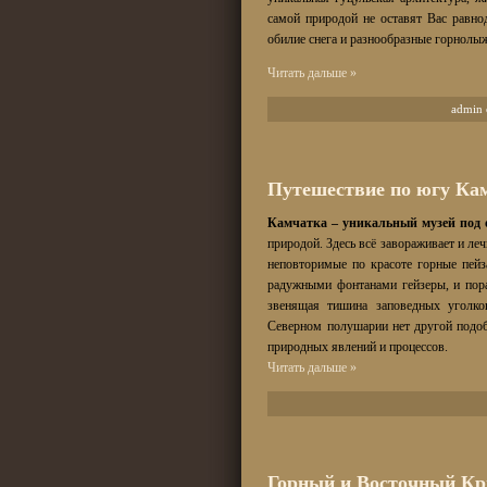
самой природой не оставят Вас равн
обилие снега и разнообразные горнолы
Читать дальше »
admin 
Путешествие по югу Ка
Камчатка – уникальный музей под
природой. Здесь всё завораживает и ле
неповторимые по красоте горные пей
радужными фонтанами гейзеры, и пора
звенящая тишина заповедных уголко
Северном полушарии нет другой подоб
природных явлений и процессов.
Читать дальше »
Горный и Восточный К