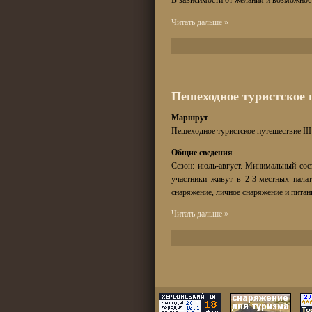
В зависимости от желания и возможнос
Читать дальше »
Пешеходное туристское 
Маршрут
Пешеходное туристское путешествие II
Общие сведения
Сезон: июль-август. Минимальный сос
участники живут в 2-3-местных пала
снаряжение, личное снаряжение и питани
Читать дальше »