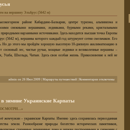
усья
ием на вершину Эльбрус (5642 м)
сокогорном районе Кабардино-Балкарии, центре туризма, альпинизма и
своими снежными вершинами, ледниками, бурными реками, кристальными
 природными нарзанными источниками. Здесь находится высшая точка Европы
брус (5642 м), вершины которого каждый год штурмуют сотни смельчаков. Его
ль. Но до этого мы пройдём хорошую высотную 10-дневную акклиматизацию в
ят сосновый лес, чистые ручьи, мощные ледники и великолепные вершины –
х, Ушба, Шхельда, Чатын. Здесь своя особая жизнь. Прикосновение к ней не
к
admin on 26 Июл 2009 |
Маршруты путешествий
|
Комментарии
отключены
записи
Горная
сказка
Приэльбрусья
е в зимние Украинские Карпаты
 ПОСМОТРИ…»
 её жемчужин – украинские Карпаты. Именно здесь сохранилась первозданная
атства земли. Разнообразие природы богатство исторических памятников,
живописные старинные деревянные дома и церкви построенными в гармонии с