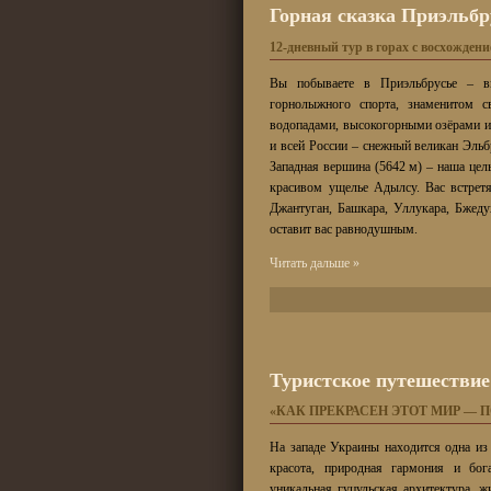
Горная сказка Приэльбр
12-дневный тур в горах с восхожден
Вы побываете в Приэльбрусье – вы
горнолыжного спорта, знаменитом 
водопадами, высокогорными озёрами и
и всей России – снежный великан Эль
Западная вершина (5642 м) – наша це
красивом ущелье Адылсу. Вас встрет
Джантуган, Башкара, Уллукара, Бжеду
оставит вас равнодушным.
Читать дальше »
Туристское путешестви
«КАК ПРЕКРАСЕН ЭТОТ МИР —
На западе Украины находится одна из
красота, природная гармония и бог
уникальная гуцульская архитектура, 