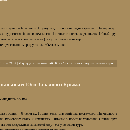
Камчатки
став группы – 6 человек. Группу ведет опытный гид-инструктор. На маршруте
ках, туристских базах и кемпингах. Питание в полевых условиях. Общий груз
 личное снаряжение и питание) несут все участники тура.
тей участников маршрут может быть изменен.
6 Июл 2009 |
Маршруты путешествий
|
К этой записи нет ни одного комментария
 каньонам Юго-Западного Крыма
-Западного Крыма
став группы – 6 человек. Группу ведет опытный гид-инструктор. На маршруте
ах, туристских базах и кемпингах. Питание в полевых условиях. Общий груз
 личное снаряжение и питание) несут все участники тура.