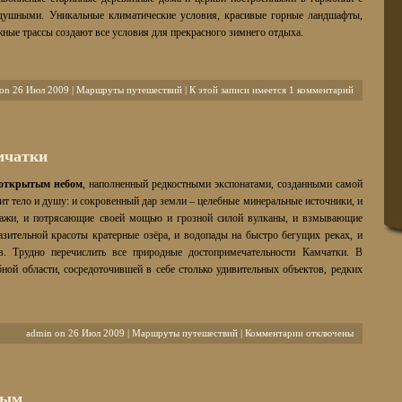
одушными. Уникальные климатические условия, красивые горные ландшафты,
жные трассы создают все условия для прекрасного зимнего отдыха.
on 26 Июл 2009 |
Маршруты путешествий
|
К этой записи имеется 1 комментарий
мчатки
 открытым небом
, наполненный редкостными экспонатами, созданными самой
чит тело и душу: и сокровенный дар земли – целебные минеральные источники, и
зажи, и потрясающие своей мощью и грозной силой вулканы, и взмывающие
зительной красоты кратерные озёра, и водопады на быстро бегущих реках, и
в. Трудно перечислить все природные достопримечательности Камчатки. В
ной области, сосредоточившей в себе столько удивительных объектов, редких
к
admin on 26 Июл 2009 |
Маршруты путешествий
|
Комментарии
отключены
записи
Путешествие
по
югу
рым