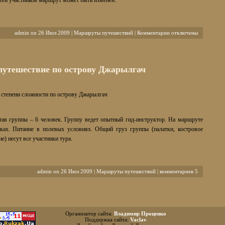
тей участников маршрут может быть изменен.
к
admin on 26 Июл 2009 |
Маршруты путешествий
|
Комментарии
отключены
записи
По
пещерным
городам
путешествие по острову Джарылгач
и
каньонам
Юго-
I степени сложности по острову Джарылгач
Западного
Крыма
тав группы – 6 человек. Группу ведет опытный гид-инструктор. На маршруте
тках. Питание в полевых условиях. Общий груз группы (палатки, костровое
е) несут все участники тура.
admin on 26 Июл 2009 |
Маршруты путешествий
|
комментариев 5
Организатор сайта:
Владимир Проценко
Поддержка сайта:
Vaclav