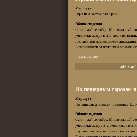
Маршрут
Горный и Восточный Крым
Общие сведения
Сезон: май-сентябрь. Минимальный со
участники живут в 2-3-местных палат
группы (палатки, костровое снаряжение,
В зависимости от желания и возможнос
Читать дальше »
admin on 2
По пещерным городам и
Маршрут
По пещерным городам и каньонам Юго
Общие сведения
Сезон: май-сентябрь. Минимальный со
участники живут в 2-3местных палатк
группы (палатки, костровое снаряжение,