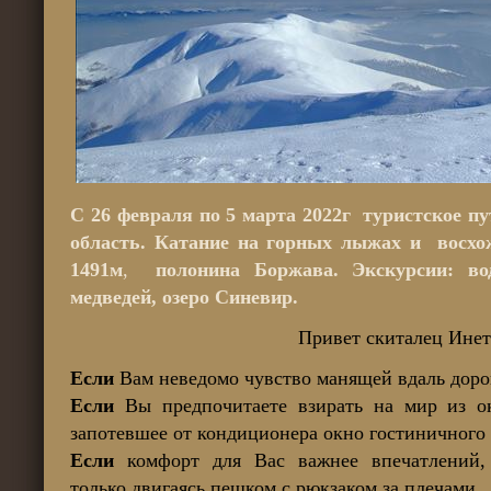
С 26 февраля по 5 марта 2022г туристское п
область. Катание на горных лыжах и восх
1491м
,
полонина Боржава.
Экскурсии: во
медведей, озеро Синевир.
Привет скиталец Инет
Если
Вам неведомо чувство манящей вдаль дор
Если
Вы предпочитаете взирать на мир из ок
запотевшее от кондиционера окно гостиничног
Если
комфорт для Вас важнее впечатлений,
только двигаясь пешком с рюкзаком за плечами