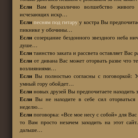
Если
Вам безразлично волшебство живого п
исчезающих искр…
Если
песням под гитару
у костра Вы предпочита
пикнике у обочины…
Если
созерцание бездонного звездного неба нич
душе…
Если
таинство заката и рассвета оставляет Ва
Если
от дивана Вас может оторвать разве что т
возлияниями…
Если
Вы полностью согласны с поговоркой: 
умный гору обойдет…
Если
новых друзей Вы предпочитаете находить з
Если
Вы не находите в себе сил оторваться 
неделю…
Если
поговорка: «Все мое несу с собой» для Ва
то Вам просто незачем заходить на этот сай
дальше…