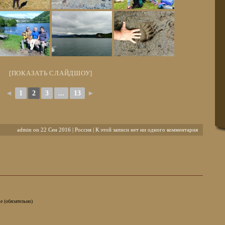
[ПОКАЗАТЬ СЛАЙДШОУ]
◄
1
2
3
...
13
►
admin on 22 Сен 2016 |
Россия
| К этой записи нет ни одного комментария
e (обязательно)