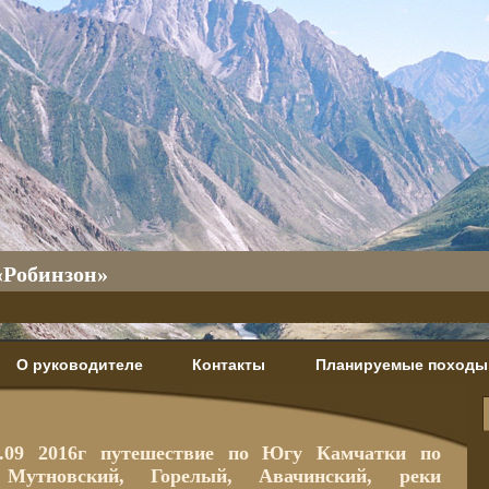
«Робинзон»
О руководителе
Контакты
Планируемые походы
1.09 2016г путешествие по Югу Камчатки по
Мутновский, Горелый, Авачинский, реки