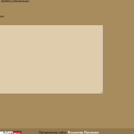
 (hidden) (обязательно)
site
Организатор сайта:
Владимир Проценко