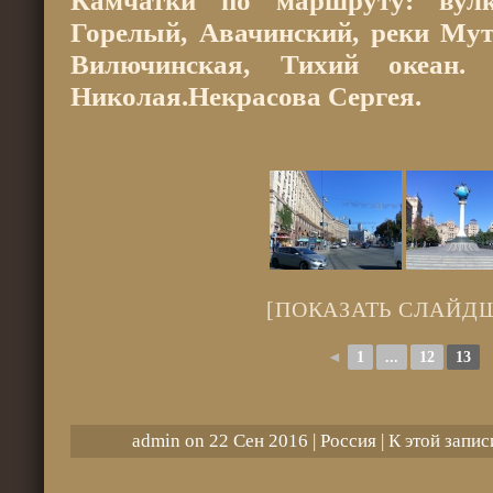
Камчатки по маршруту: вул
Горелый, Авачинский, реки Мут
Вилючинская, Тихий океан.
Николая.Некрасова Сергея.
[ПОКАЗАТЬ СЛАЙД
◄
1
...
12
13
admin on 22 Сен 2016 |
Россия
| К этой запи