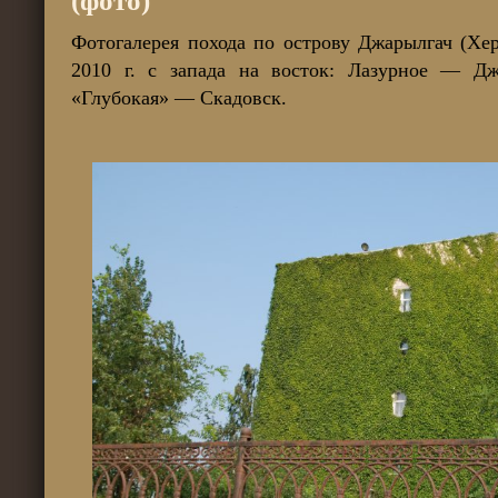
(фото)
Фотогалерея похода по острову Джарылгач (Хер
2010 г. с запада на восток: Лазурное — Д
«Глубокая» — Скадовск.