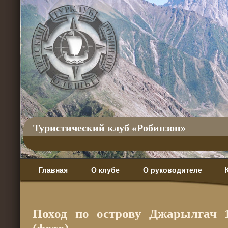
Туристический клуб «Робинзон»
Главная
О клубе
О руководителе
Поход по острову Джарылгач 1