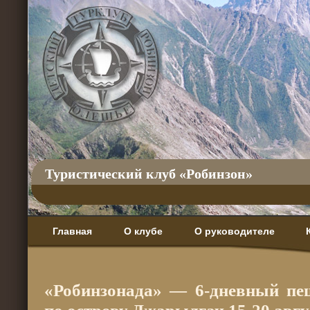
Туристический клуб «Робинзон»
Главная
О клубе
О руководителе
«Робинзонада» — 6-дневный п