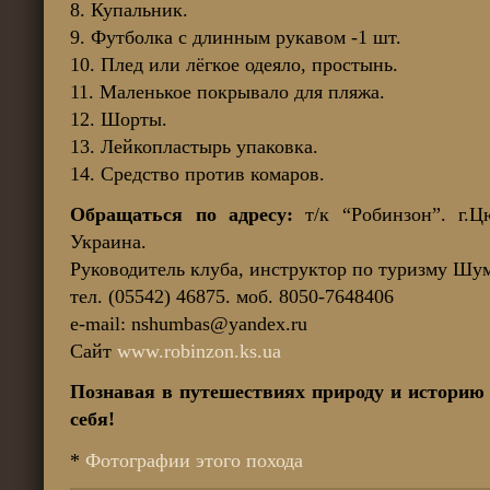
8. Купальник.
9. Футболка с длинным рукавом -1 шт.
10. Плед или лёгкое одеяло, простынь.
11. Маленькое покрывало для пляжа.
12. Шорты.
13. Лейкопластырь упаковка.
14. Средство против комаров.
Обращаться по адресу:
т/к “Робинзон”. г.Ц
Украина.
Руководитель клуба, инструктор по туризму Шу
тел. (05542) 46875. моб. 8050-7648406
e-mail: nshumbas@yandex.ru
Сайт
www.robinzon.ks.ua
Познавая в путешествиях природу и историю
себя!
*
Фотографии этого похода