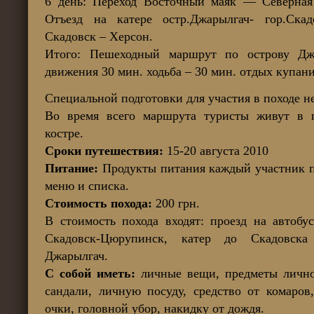
6 день: Переход Восточный маяк — Северная 
Отъезд на катере остр.Джарылгач- гор.Скад
Скадовск – Херсон.
Итого: Пешеходный маршрут по острову Дж
движения 30 мин. ходьба – 30 мин. отдых купани
Специальной подготовки для участия в походе не
Во время всего маршрута туристы живут в п
костре.
Сроки путешествия:
15-20 августа 2010
Питание:
Продукты питания каждый участник по
меню и списка.
Стоимость похода:
200 грн.
В стоимость похода входят: проезд на автобу
Скадовск-Цюрупинск, катер до Скадовска
Джарылгач.
С собой иметь:
личные вещи, предметы лично
сандали, личную посуду, средство от комаров
очки, головной убор, накидку от дождя.