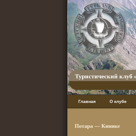
Туристический клуб 
Главная
О клубе
Потара — Кинике