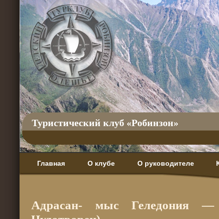
Туристический клуб «Робинзон»
Главная
О клубе
О руководителе
Адрасан- мыс Геледония —