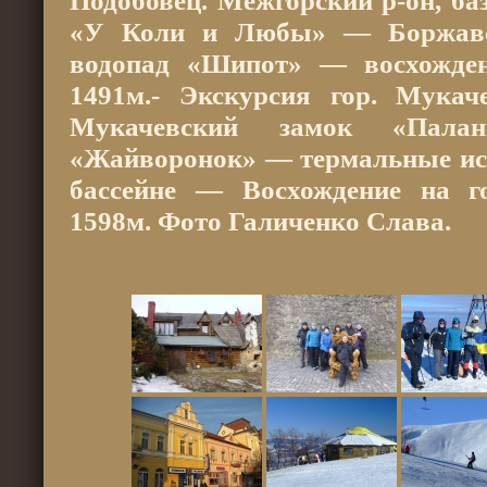
Подобовец. Межгорский р-он, баз
«У Коли и Любы» — Боржав
водопад «Шипот» — восхожден
1491м.- Экскурсия гор. Мукач
Мукачевский замок «Пал
«Жайворонок» — термальные ист
бассейне — Восхождение на г
1598м. Фото Галиченко Слава.