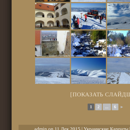
[ПОКАЗАТЬ СЛАЙД
1
2
...
6
►
admin on 11 Дек 2015 |
Украинские Карпаты