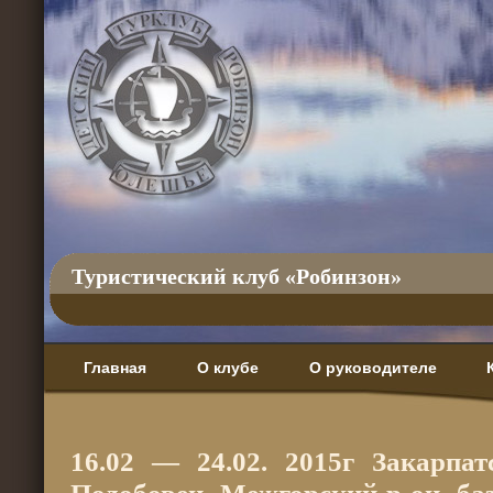
Туристический клуб «Робинзон»
Главная
О клубе
О руководителе
16.02 — 24.02. 2015г Закарпат