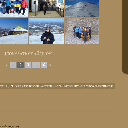
[ПОКАЗАТЬ СЛАЙДШОУ]
◄
1
2
3
...
6
►
on 11 Дек 2015 |
Украинские Карпаты
| К этой записи нет ни одного комментария
e (обязательно)