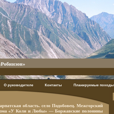
«Робинзон»
О руководителе
Контакты
Планируемые походы
акарпатская область. село Подобовец. Межгорский
уризма «У Коли и Любы» — Боржавские полонины