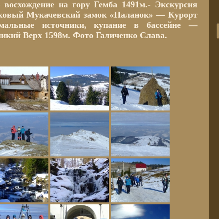
восхождение на гору Гемба 1491м.- Экскурсия
ековый Мукачевский замок «Паланок» — Курорт
мальные источники, купание в бассейне —
ликий Верх 1598м. Фото Галиченко Слава.