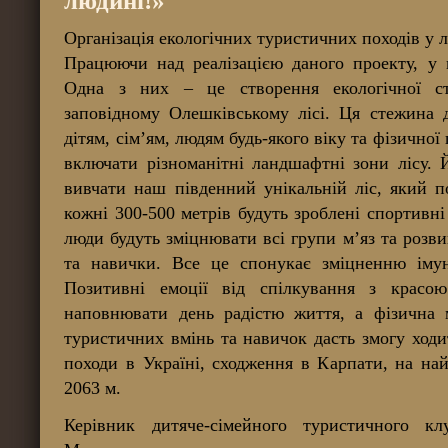
людині!»
Організація екологічних туристичних походів у л
Працюючи над реалізацією даного проекту, у 
Одна з них – це створення екологічної с
заповідному Олешківському лісі. Ця стежина 
дітям, сім’ям, людям будь-якого віку та фізичної
включати різноманітні ландшафтні зони лісу.
вивчати наш південний унікальній ліс, який п
кожні 300-500 метрів будуть зроблені спортивні
люди будуть зміцнювати всі групи м’яз та розви
та навички. Все це спонукає зміцненню імун
Позитивні емоції від спілкування з красо
наповнювати день радістю життя, а фізична м
туристичних вмінь та навичок дасть змогу ходи
походи в Україні, сходження в Карпати, на на
2063 м.
Керівник дитяче-сімейного туристичного к