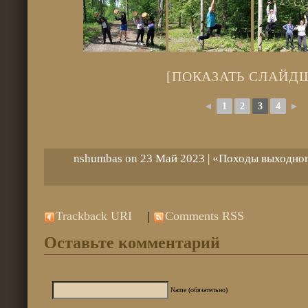
[ПОКАЗАТЬ СЛАЙД
◄
1
2
3
4
►
nshumbas on 23 Май 2023 |
«Походы выходног
Trackback URI
|
Comments RSS
Оставьте комментарий
Name (обязательно)