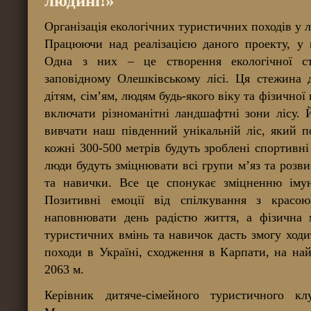
людині!»
Організація екологічних туристичних походів у л
Працюючи над реалізацією даного проекту, у 
Одна з них – це створення екологічної с
заповідному Олешківському лісі. Ця стежина 
дітям, сім’ям, людям будь-якого віку та фізичної
включати різноманітні ландшафтні зони лісу.
вивчати наш південний унікальній ліс, який п
кожні 300-500 метрів будуть зроблені спортивні
люди будуть зміцнювати всі групи м’яз та розви
та навички. Все це спонукає зміцненню імун
Позитивні емоції від спілкування з красо
наповнювати день радістю життя, а фізична м
туристичних вмінь та навичок дасть змогу ходи
походи в Україні, сходження в Карпати, на на
2063 м.
Керівник дитяче-сімейного туристичного к