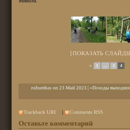
Микола.
[ПОКАЗАТЬ СЛАЙД
◄
1
...
3
4
nshumbas on 23 Май 2023 |
«Походы выходног
Trackback URI
|
Comments RSS
Оставьте комментарий