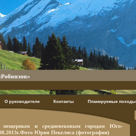
«Робинзон»
О руководителе
Контакты
Планируемые походы
о пещерным и средневековым городам Юго-
08.2013г.Фото Юрия Пекелиса (фотографии)