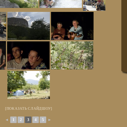
[ПОКАЗАТЬ СЛАЙДШОУ]
◄
1
2
3
4
5
►