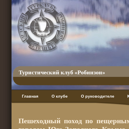
Туристический клуб «Робинзон»
Главная
О клубе
О руководителе
Пешеходный поход по пещерны