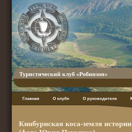
Туристический клуб «Робинзон»
Главная
О клубе
О руководителе
Кинбурнская коса-земля истории 