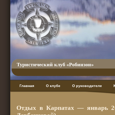
Туристический клуб «Робинзон»
Главная
О клубе
О руководителе
Отдых в Карпатах — январь 2