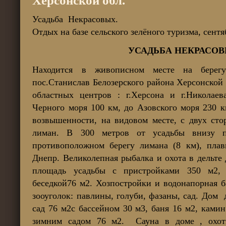
Херсонской обл.
Усадьба Некрасовых.
Отдых на базе сельского зелёного туризма, сентя
УСАДЬБА НЕКРАСОВ
Находится в живописном месте на берегу
пос.Станислав Белозерского района Херсонской 
областных центров : г.Херсона и г.Николаев
Черного моря 100 км, до Азовского моря 230 
возвышенности, на видовом месте, с двух сто
лиман. В 300 метров от усадьбы внизу п
противоположном берегу лимана (8 км), плавн
Днепр.
Великолепная рыбалка и охота в дельте
площадь усадьбы с пристройками 350 м2,
беседкой76 м2. Хозпостройки и водонапорная б
зооуголок: павлины, голуби, фазаны, сад. Дом
сад 76 м2с бассейном 30 м3, баня 16 м2, камин
зимним садом 76 м2. Сауна в доме , охот