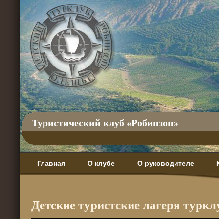
Туристический клуб «Робинзон»
Главная
О клубе
О руководителе
Детские туристские лагеря туркл