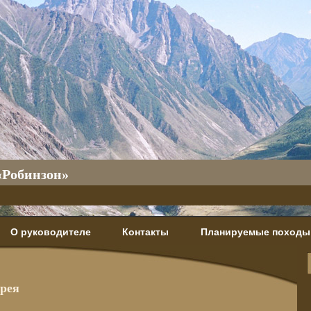
«Робинзон»
О руководителе
Контакты
Планируемые походы
ерея