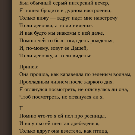
Был обычный серый питерский вечер,
Я пошел бродить в дурном настроеньи,
Только вижу — вдруг идет мне навстречу
То ли девочка, а то ли виденье.
И как будто мы знакомы с ней даже,
Помню чей-то был тогда день рожденья,
И, по-моему, зовут ее Дашей,
То ли девочку, а то ли виденье.
Припев:
Она прошла, как каравелла по зеленым волнам,
Прохладным ливнем после жаркого дня.
Я оглянулся посмотреть, не оглянулась ли она,
Чтоб посмотреть, не оглянулся ли я.
II
Помню что-то я ей пел про ресницы,
И на ушко ей шептал дребедень я,
Только вдруг она взлетела, как птица,