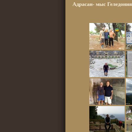
Адрасан- мыс Геледони