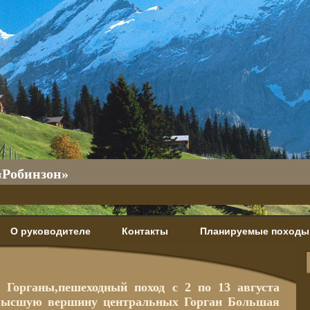
«Робинзон»
О руководителе
Контакты
Планируемые походы
 Горганы,пешеходный поход с 2 по 13 августа
м высшую вершину центральных Горган Большая