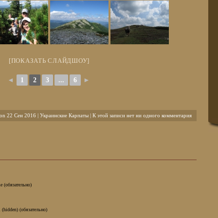
[ПОКАЗАТЬ СЛАЙДШОУ]
◄
1
2
3
...
6
►
on 22 Сен 2016 |
Украинские Карпаты
| К этой записи нет ни одного комментария
e (обязательно)
 (hidden) (обязательно)