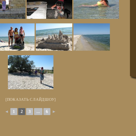
[ПОКАЗАТЬ СЛАЙДШОУ]
◄
1
2
3
...
6
►