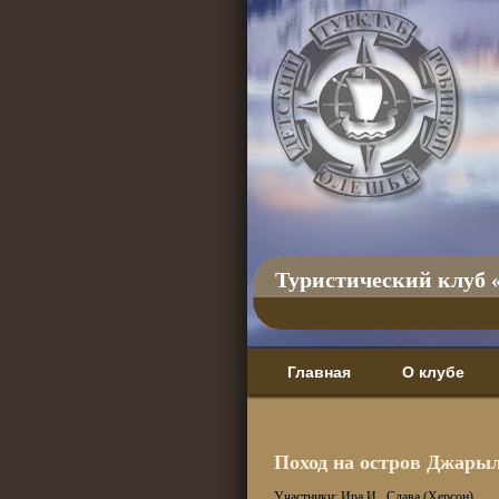
Туристический клуб 
Главная
О клубе
Поход на остров Джарылг
Участники: Ира И., Слава (Херсон)