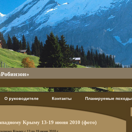
«Робинзон»
О руководителе
Контакты
Планируемые походы
западному Крыму 13-19 июня 2010 (фото)
падному Крыму с 13 по 19 июня 2010 г.