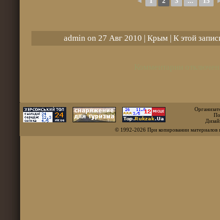
◄
1
2
3
...
15
admin on 27 Авг 2010 |
Крым
| К этой запи
Комментарии отключен
Организат
По
Дизай
© 1992-2026 При копировании материалов 