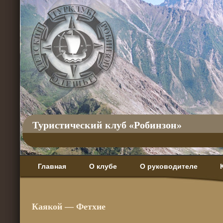
Туристический клуб «Робинзон»
Главная
О клубе
О руководителе
Каякой — Фетхие