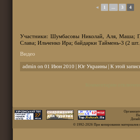
◄
1
...
3
4
Участники: Шумбасовы Николай, Аля, Маша; П
Слава; Ильченко Ира; байдарки Таймень-3 (2 шт.
Видео
admin on 01 Июн 2010 |
Юг Украины
| К этой запи
Комментарии отключен
Организат
По
Дизай
© 1992-2026 При копировании материалов 