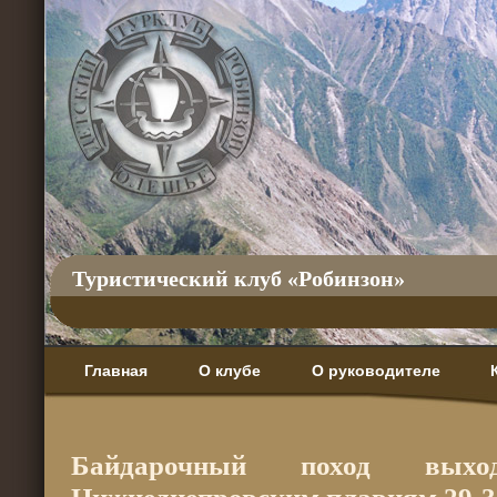
Туристический клуб «Робинзон»
Главная
О клубе
О руководителе
Байдарочный поход вых