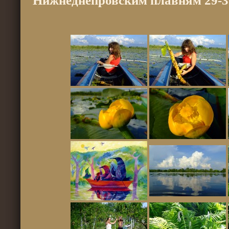
Нижнеднепровским плавням 29-3