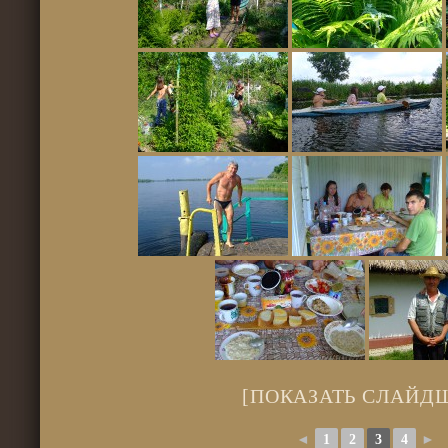
[ПОКАЗАТЬ СЛАЙД
◄
1
2
3
4
►