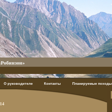
«Робинзон»
О руководителе
Контакты
Планируемые походы
14