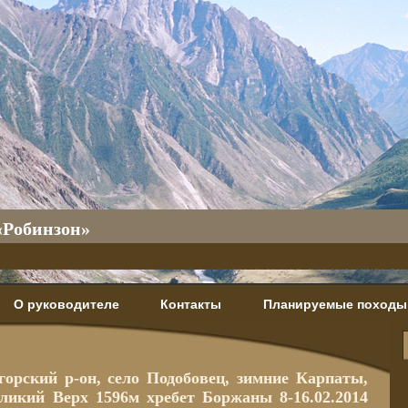
«Робинзон»
О руководителе
Контакты
Планируемые походы
горский р-он, село Подобовец, зимние Карпаты,
еликий Верх 1596м хребет Боржаны 8-16.02.2014