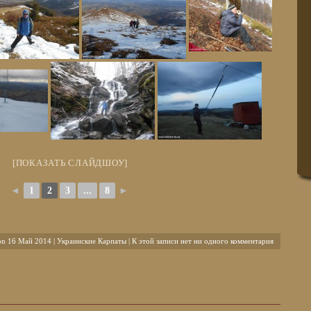
[ПОКАЗАТЬ СЛАЙДШОУ]
◄
1
2
3
...
8
►
on 16 Май 2014 |
Украинские Карпаты
| К этой записи нет ни одного комментария