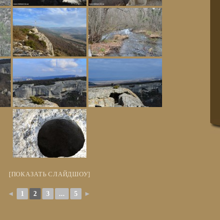
[ПОКАЗАТЬ СЛАЙДШОУ]
◄
1
2
3
...
5
►