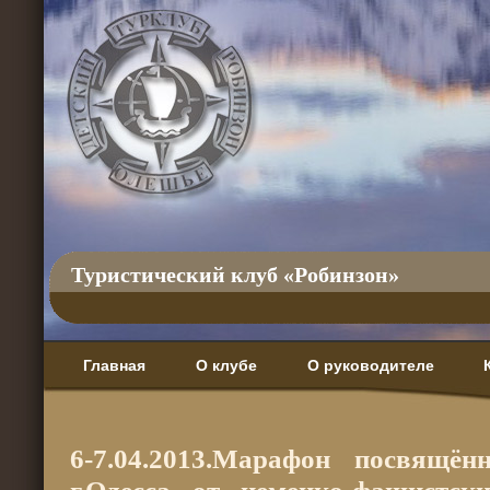
Туристический клуб «Робинзон»
Главная
О клубе
О руководителе
6-7.04.2013.Марафон посвящё