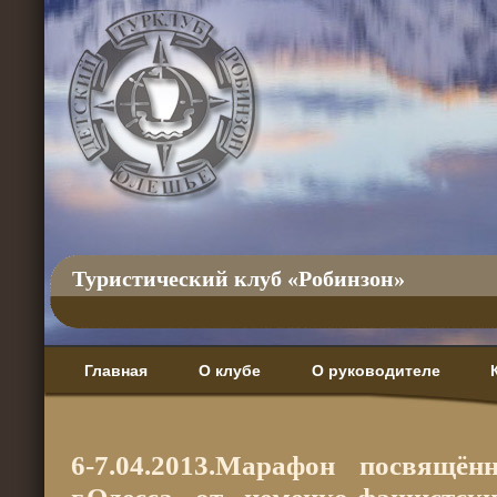
Туристический клуб «Робинзон»
Главная
О клубе
О руководителе
6-7.04.2013.Марафон посвящё