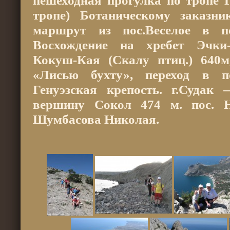
пешеходная прогулка по тропе 
тропе) Ботаническому заказн
маршрут из пос.Веселое в п
Восхождение на хребет Эчки
Кокуш-Кая (Скалу птиц.) 640
«Лисью бухту», переход в 
Генуэзская крепость. г.Судак
вершину Сокол 474 м. пос. 
Шумбасова Николая.