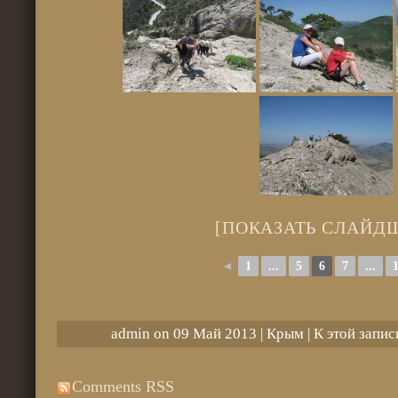
[ПОКАЗАТЬ СЛАЙД
◄
1
...
5
6
7
...
admin on 09 Май 2013 |
Крым
| К этой запи
Comments RSS