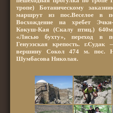
пешеходная прогулка по тропе 
тропе) Ботаническому заказн
маршрут из пос.Веселое в п
Восхождение на хребет Эчки
Кокуш-Кая (Скалу птиц.) 640
«Лисью бухту», переход в 
Генуэзская крепость. г.Судак
вершину Сокол 474 м. пос. 
Шумбасова Николая.