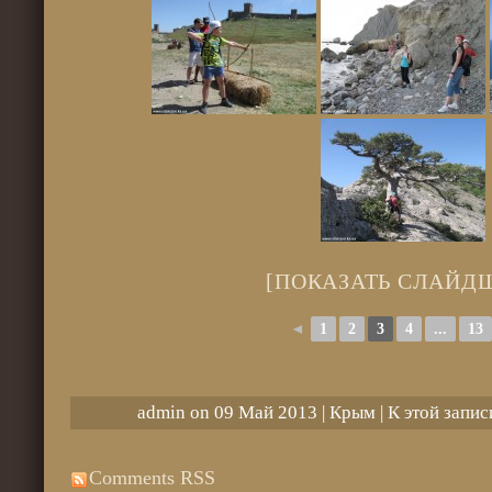
[ПОКАЗАТЬ СЛАЙД
◄
1
2
3
4
...
13
admin on 09 Май 2013 |
Крым
| К этой запи
Comments RSS