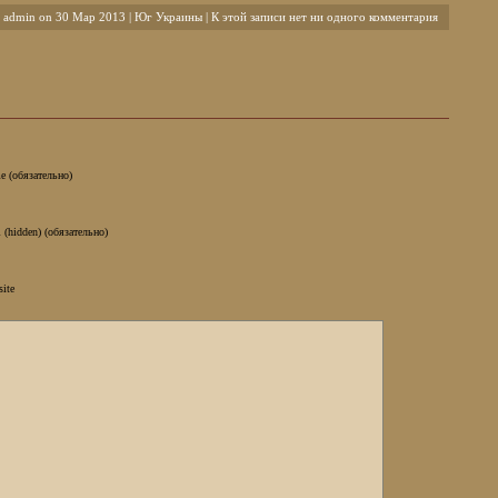
admin on 30 Мар 2013 |
Юг Украины
| К этой записи нет ни одного комментария
e (обязательно)
 (hidden) (обязательно)
site