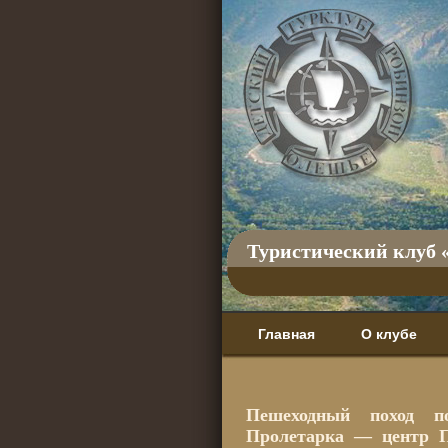
Туристический клуб 
Главная
О клубе
Пешеходный поход п
Пролетарка — центр П