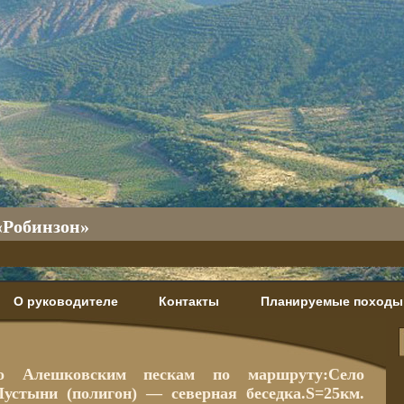
«Робинзон»
О руководителе
Контакты
Планируемые походы
о Алешковским пескам по маршруту:Село
устыни (полигон) — северная беседка.S=25км.