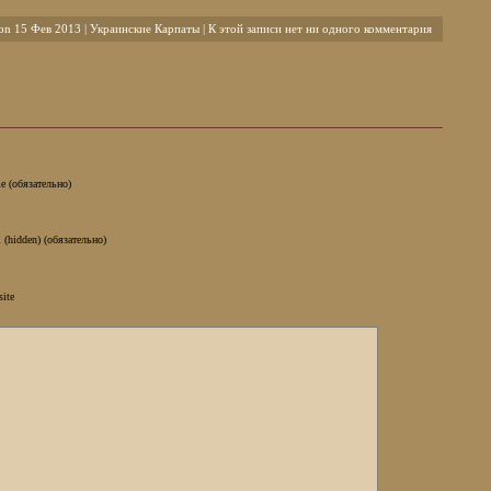
on 15 Фев 2013 |
Украинские Карпаты
| К этой записи нет ни одного комментария
e (обязательно)
 (hidden) (обязательно)
site