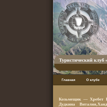
Туристический клуб 
Главная
О клубе
Козьмещик — Хребет Бе
Дудкина Виталия,Ханд