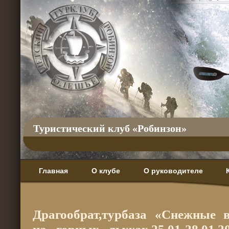
Туристический клуб «Робинзон»
Главная
О клубе
О руководителе
Драгообрат,турбаза «Снежные 