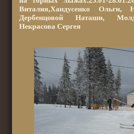
на горных лыжах.25.01-28.01.
Виталия,Хандусенко Ольги, Н
Дербенцовой Наташи, Молд
Некрасова Сергея