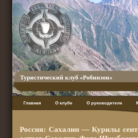
Туристический клуб «Робинзон»
Главная
О клубе
О руководителе
Россия: Сахалин — Курилы сентя