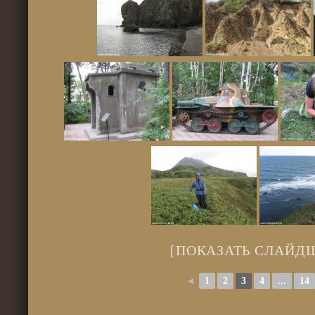
[ПОКАЗАТЬ СЛАЙД
◄
1
2
3
4
...
14