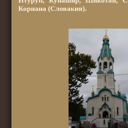
Итуруп, Кунашир, Шикотан, С
Корнана (Словакия).