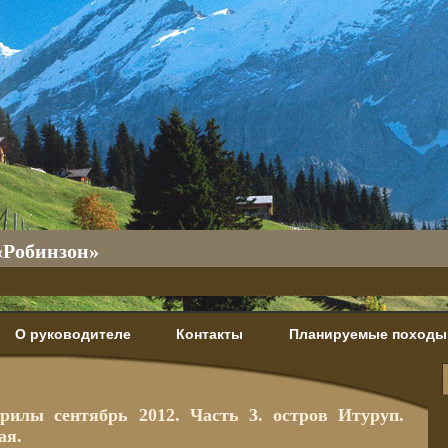
«Робинзон»
О руководителе
Контакты
Планируемые походы
рилы сентябрь 2012. Часть 3. остров Итуруп.
ая.