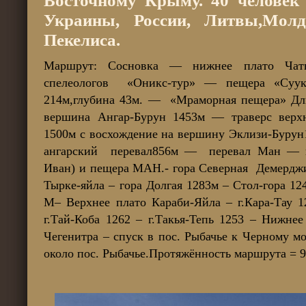
Восточному Крыму. 40 человек 
Украины, России, Литвы,Мо
Пекелиса.
Маршрут: Сосновка — нижнее плато Чат
спелеологов «Оникс-тур» — пещера «Суук
214м,глубина 43м. — «Мраморная пещера» Дл
вершина Ангар-Бурун 1453м — траверс верхн
1500м с восхождение на вершину Эклизи-Бурун
ангарский перевал856м — перевал Ман — г
Иван) и пещера МАН.- гора Северная Демерджи
Тырке-яйла – гора Долгая 1283м – Стол-гора 1
М– Верхнее плато Караби-Яйла – г.Кара-Тау 1
г.Тай-Коба 1262 – г.Такья-Тепь 1253 – Нижне
Чегенитра – спуск в пос. Рыбачье к Черному 
около пос. Рыбачье.Протяжённость маршрута = 