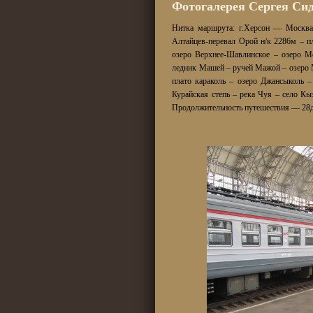
Фотогалерея Сергея Си
Нитка маршрута: г.Херсон — Москва
Алтайцев-перевал Орой н/к 2286м – 
озеро Верхнее-Шавлинское – озеро 
ледник Машей – ручей Мажой – озеро 
плато караколь – озеро Джансыколь 
Курайская степь – река Чуя – село Кы
Продолжительность путешествия — 28