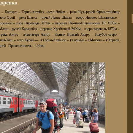
доренко
 – Барнаул – Горно-Алтайск –село Чибит – река Чуя–ручей Орой-стойбище
плато Орой – река Шавла – ручей Левая Шавла – озеро Нижнее Шавлинское –
Моренное – гора Пирамида 3156м – перевал Нижнее-Шавлинский 1Б 3100м –
Маши – ручей Каракабек – перевал Хребтовый 2400м – озеро караколь 1872м –
– река Актру – альплагерь Актру – ледник Правый Актру – Голубое озеро –
зыл-Таш – село Курай — г.Горно-Алтайск – г.Барнаул – г.Москва – г.Херсон.
дней. Протяжённость – 196км