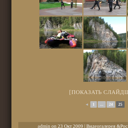
[ПОКАЗАТЬ СЛАЙД
◄
1
...
24
25
admin on 23 Окт 2009 |
Видеогалерея
&
Рос