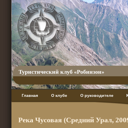
Туристический клуб «Робинзон»
Главная
О клубе
О руководителе
Река Чусовая (Средний Урал, 200