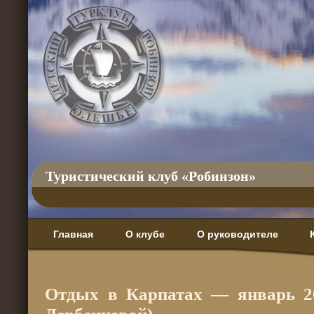
Туристический клуб «Робинзон»
Главная
О клубе
О руководителе
Отдых в Карпатах — январь 2