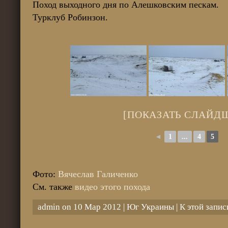
Поход выходного дня по Алешковским пескам.
Турклуб Робинзон.
[ПОКАЗАТЬ СЛАЙД
◄
1
...
4
5
Фото:
Вячеслав Галиченко
См. также
видео этого похода
admin on 10 Мар 2012 |
Юг Украины
| К этой запи