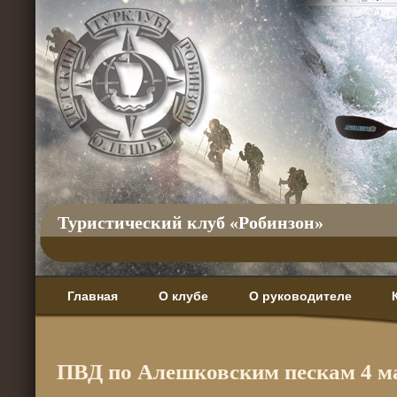
Туристический клуб «Робинзон»
Главная
О клубе
О руководителе
ПВД по Алешковским пескам 4 ма