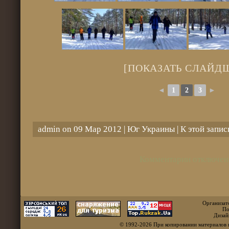
[ПОКАЗАТЬ СЛАЙД
◄
1
2
3
►
admin on 09 Мар 2012 |
Юг Украины
| К этой запи
Комментарии отключен
Организат
По
Дизай
© 1992-2026 При копировании материалов 