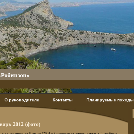
«Робинзон»
О руководителе
Контакты
Планируемые походы
арь 2012 (фото)
с восхождением на Говерлу (2061 м) и катание на горных лыжах в Драгобрате.