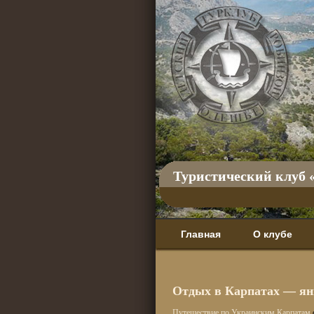
Туристический клуб 
Главная
О клубе
Отдых в Карпатах — янв
Путешествие по Украинским Карпатам